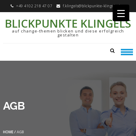
Skip
Skip
+49 4102 218 47 07
f.klingels@blickpunkte-klingels.de
to
to
navigation
content
BLICKPUNKTE KLINGELS
auf change-themen blicken und diese erfolgreich
gestalten
AGB
HOME
/
AGB