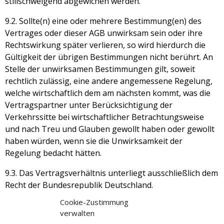
stillschweigend abgewichen werden.
9.2. Sollte(n) eine oder mehrere Bestimmung(en) des
Vertrages oder dieser AGB unwirksam sein oder ihre
Rechtswirkung später verlieren, so wird hierdurch die
Gültigkeit der übrigen Bestimmungen nicht berührt. An
Stelle der unwirksamen Bestimmungen gilt, soweit
rechtlich zulässig, eine andere angemessene Regelung,
welche wirtschaftlich dem am nächsten kommt, was die
Vertragspartner unter Berücksichtigung der
Verkehrssitte bei wirtschaftlicher Betrachtungsweise
und nach Treu und Glauben gewollt haben oder gewollt
haben würden, wenn sie die Unwirksamkeit der
Regelung bedacht hätten.
9.3. Das Vertragsverhältnis unterliegt ausschließlich dem
Recht der Bundesrepublik Deutschland.
Cookie-Zustimmung
9.4. Als Gerichtsstand wird Hamburg vereinbart, sofern
verwalten
der Auftraggeber Vollkaufmann i.S.d. HGB ist.